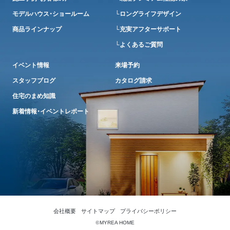
モデルハウス・ショールーム
└ロングライフデザイン
商品ラインナップ
└充実アフターサポート
└よくあるご質問
イベント情報
来場予約
スタッフブログ
カタログ請求
住宅のまめ知識
新着情報・イベントレポート
会社概要
サイトマップ
プライバシーポリシー
©
MYREA HOME