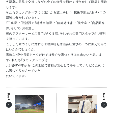
各部署の意見を交換しながら全ての物件を細かく打合せして建築を開始
します。
私たちタカノグループには設計から施工を行う「技術本部」があり7つの
部署に分かれています。
「工事課」・「設計課」・「構造申請課」・「積算発注課」・「検査室」・「商品開発
課」そして、お引渡し
後のアフターサービス専門の「ＣＳ課」それぞれの専門スタッフが、役割
を担っています。
こうした家づくりに対する管理体制も建築会社選びの一つに加えてみて
はいかがでしょうか。
素敵なHPや営業トークだけでは安心な家づくりは出来ないと思いま
す。私たち「タカノグループは
」は昭和58年から、この北陸で皆様が安心して暮らしていただくために
お家づくりをさせていた
だいています。