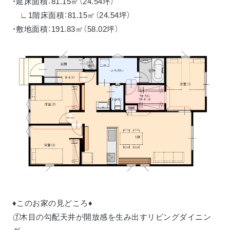
・延床面積：81.15㎡（24.54坪）
∟1階床面積：81.15㎡（24.54坪）
・敷地面積：191.83㎡（58.02坪）
♦このお家の見どころ♦
①
木目の勾配天井が開放感を生み出すリビングダイニン