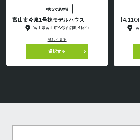
#街なか展示場
富山市今泉1号棟モデルハウス
【4/1
富山県富山市今泉西部町4番25
富
詳しく見る
選択する