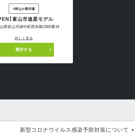
#街なか展示場
1OPEN】富山市速星モデル
山県富山市婦中町西本郷1900番34
詳しく見る
選択する
新型コロナウイルス感染予防対策について