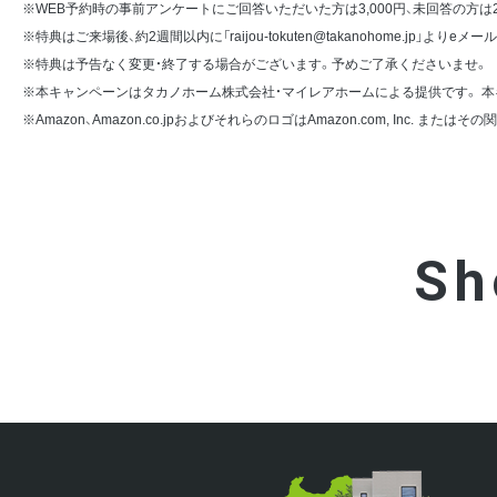
※WEB予約時の事前アンケートにご回答いただいた方は3,000円、未回答の方は2
※特典はご来場後、約2週間以内に「raijou-tokuten@takanohome.jp」よ
※特典は予告なく変更・終了する場合がございます。予めご了承くださいませ。
※本キャンペーンはタカノホーム株式会社・マイレアホームによる提供です。 本キャン
※Amazon、Amazon.co.jpおよびそれらのロゴはAmazon.com, Inc. また
Sh